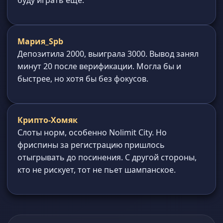
буду играть еще.
Мария_Spb
Депозитила 2000, выиграла 3000. Вывод занял
минут 20 после верификации. Могла бы и
быстрее, но хотя бы без фокусов.
Крипто-Хомяк
Слоты норм, особенно Nolimit City. Но
фриспины за регистрацию пришлось
отыгрывать до посинения. С другой стороны,
кто не рискует, тот не пьет шампанское.