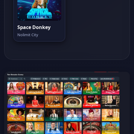
Space Donkey
Nolimit City