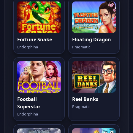
Fortune Snake
Floating Dragon
Endorphina
Pragmatic
Football
Reel Banks
Superstar
Pragmatic
Endorphina