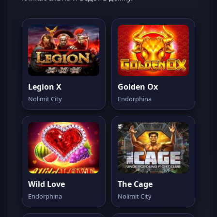
Legion X
Golden Ox
Nolimit City
Endorphina
Wild Love
The Cage
Endorphina
Nolimit City